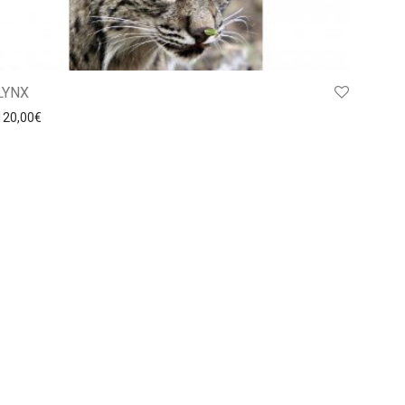
LYNX
120,00
€