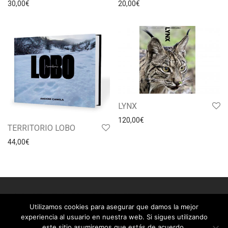
30,00
€
20,00
€
LYNX
120,00
€
TERRITORIO LOBO
44,00
€
Utilizamos cookies para asegurar que damos la mejor
© 2026
Andoni Canela. Todos los derechos reservados
experiencia al usuario en nuestra web. Si sigues utilizando
este sitio asumiremos que estás de acuerdo.